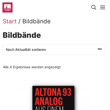
Zum
M
Inhalt
springen
Start
/ Bildbände
Bildbände
Nach
Alle 4 Ergebnisse werden angezeigt
Aktualität
sortiert