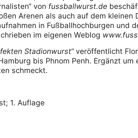
rnalisten“ von
fussballwurst.de
beschäft
oßen Arenen als auch auf dem kleinen 
ufnahmen in Fußballhochburgen und der 
schrieben im eigenen Weblog
www.fuss
fekten Stadionwurst“
veröffentlicht Flo
 Hamburg bis Phnom Penh. Ergänzt um ei
ten schmeckt.
t; 1. Auflage