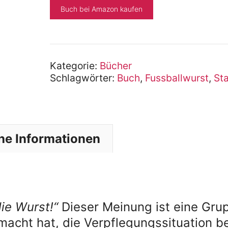
Buch bei Amazon kaufen
Kategorie:
Bücher
Schlagwörter:
Buch
,
Fussballwurst
,
St
he Informationen
ie Wurst!“
Dieser Meinung ist eine Gru
macht hat, die Verpflegungssituation b