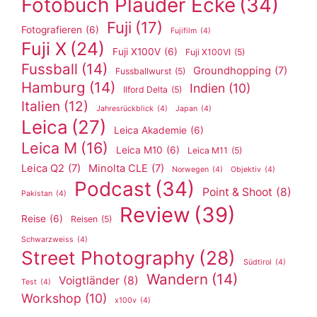
Fotobuch Plauder Ecke
(34)
Fuji
(17)
Fotografieren
(6)
Fujifilm
(4)
Fuji X
(24)
Fuji X100V
(6)
Fuji X100VI
(5)
Fussball
(14)
Groundhopping
(7)
Fussballwurst
(5)
Hamburg
(14)
Indien
(10)
Ilford Delta
(5)
Italien
(12)
Jahresrückblick
(4)
Japan
(4)
Leica
(27)
Leica Akademie
(6)
Leica M
(16)
Leica M10
(6)
Leica M11
(5)
Leica Q2
(7)
Minolta CLE
(7)
Norwegen
(4)
Objektiv
(4)
Podcast
(34)
Point & Shoot
(8)
Pakistan
(4)
Review
(39)
Reise
(6)
Reisen
(5)
Schwarzweiss
(4)
Street Photography
(28)
Südtirol
(4)
Wandern
(14)
Voigtländer
(8)
Test
(4)
Workshop
(10)
x100v
(4)