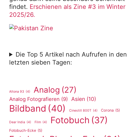
findet.
Erschienen als Zine #3 im Winter
2025/26.
Die Top 5 Artikel nach Aufrufen in den
letzten sieben Tagen:
Analog
(27)
Altona 93
(4)
Asien
(10)
Analog Fotografieren
(9)
Bildband
(40)
Corona
(5)
Cinestill 800T
(4)
Fotobuch
(37)
Dear India
(4)
Film
(4)
Fotobuch-Ecke
(5)