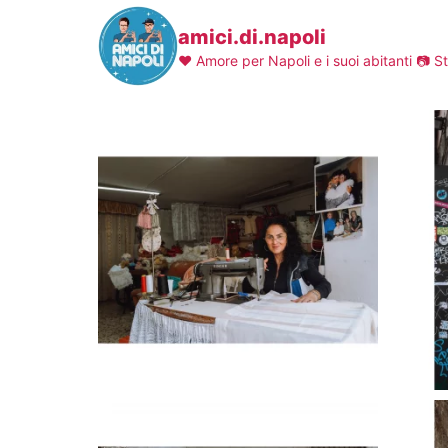
amici.di.napoli
❤️ Amore per Napoli e i suoi abitanti
📷 St