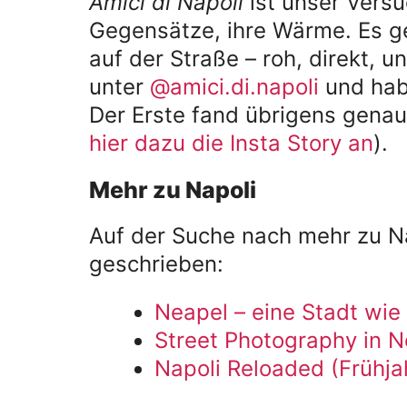
Amici di Napoli
ist unser Versu
Gegensätze, ihre Wärme. Es g
auf der Straße – roh, direkt, u
unter
@amici.di.napoli
und hab
Der Erste fand übrigens genau
hier dazu die Insta Story an
).
Mehr zu Napoli
Auf der Suche nach mehr zu Na
geschrieben:
Neapel – eine Stadt wie
Street Photography in N
Napoli Reloaded (Frühja