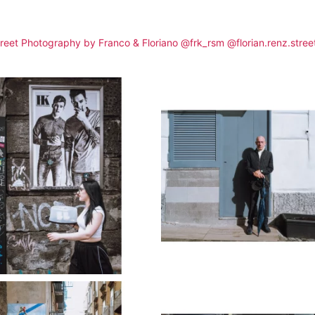
reet Photography by Franco & Floriano @frk_rsm @florian.renz.stree