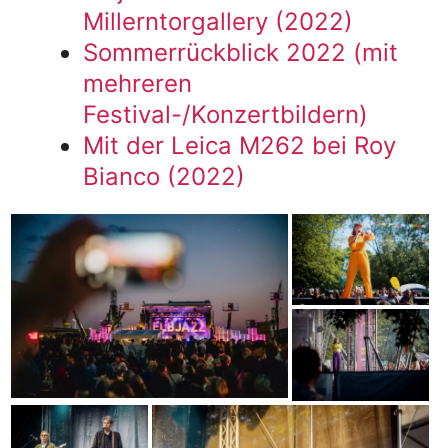
Millerntorgallery (2022)
Sommerrückblick 2022 (mit
mehreren
Festival-/Konzertbildern)
Mit der Leica M262 bei Roy
Bianco (2022)