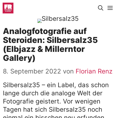
Zum
M
Inhalt
springen
Analogfotografie auf
Steroiden: Silbersalz35
(Elbjazz & Millerntor
Gallery)
8. September 2022
von
Florian Renz
Silbersalz35 – ein Label, das schon
lange durch die analoge Welt der
Fotografie geistert. Vor wenigen
Tagen hat sich Silbersalz35 noch
einmal ein bisschen neu erfunden.