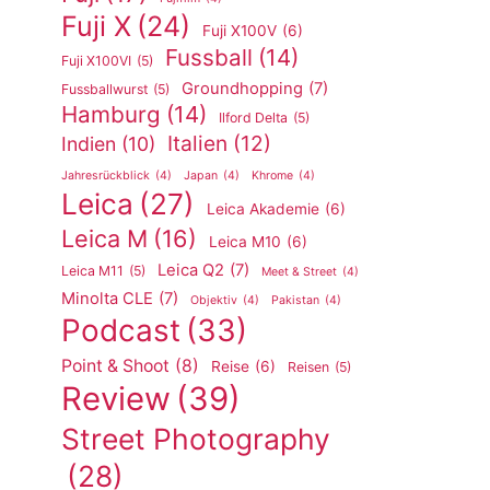
Fuji X
(24)
Fuji X100V
(6)
Fussball
(14)
Fuji X100VI
(5)
Groundhopping
(7)
Fussballwurst
(5)
Hamburg
(14)
Ilford Delta
(5)
Italien
(12)
Indien
(10)
Jahresrückblick
(4)
Japan
(4)
Khrome
(4)
Leica
(27)
Leica Akademie
(6)
Leica M
(16)
Leica M10
(6)
Leica Q2
(7)
Leica M11
(5)
Meet & Street
(4)
Minolta CLE
(7)
Objektiv
(4)
Pakistan
(4)
Podcast
(33)
Point & Shoot
(8)
Reise
(6)
Reisen
(5)
Review
(39)
Street Photography
(28)