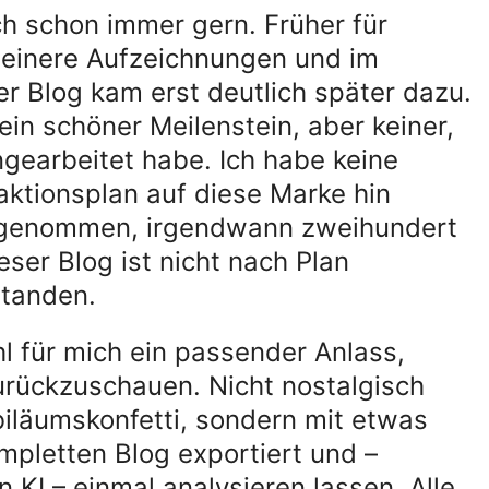
ch schon immer gern. Früher für
kleinere Aufzeichnungen und im
er Blog kam erst deutlich später dazu.
ein schöner Meilenstein, aber keiner,
ngearbeitet habe. Ich habe keine
daktionsplan auf diese Marke hin
orgenommen, irgendwann zweihundert
eser Blog ist nicht nach Plan
standen.
l für mich ein passender Anlass,
urückzuschauen. Nicht nostalgisch
iläumskonfetti, sondern mit etwas
mpletten Blog exportiert und –
 KI – einmal analysieren lassen. Alle