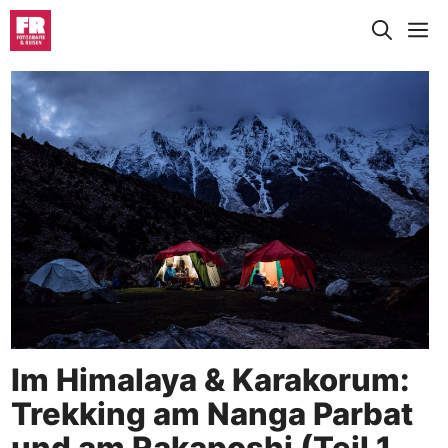
Zum
M
Inhalt
springen
Im Himalaya & Karakorum:
Trekking am Nanga Parbat
und am Rakaposhi (Teil 1