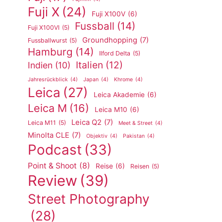
Fuji X
(24)
Fuji X100V
(6)
Fussball
(14)
Fuji X100VI
(5)
Groundhopping
(7)
Fussballwurst
(5)
Hamburg
(14)
Ilford Delta
(5)
Italien
(12)
Indien
(10)
Jahresrückblick
(4)
Japan
(4)
Khrome
(4)
Leica
(27)
Leica Akademie
(6)
Leica M
(16)
Leica M10
(6)
Leica Q2
(7)
Leica M11
(5)
Meet & Street
(4)
Minolta CLE
(7)
Objektiv
(4)
Pakistan
(4)
Podcast
(33)
Point & Shoot
(8)
Reise
(6)
Reisen
(5)
Review
(39)
Street Photography
(28)