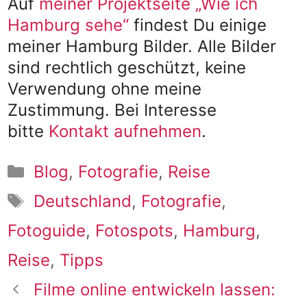
Auf
meiner Projektseite „Wie ich
Hamburg sehe“
findest Du einige
meiner Hamburg Bilder. Alle Bilder
sind rechtlich geschützt, keine
Verwendung ohne meine
Zustimmung. Bei Interesse
bitte
Kontakt aufnehmen
.
Kategorien
Blog
,
Fotografie
,
Reise
Schlagwörter
Deutschland
,
Fotografie
,
Fotoguide
,
Fotospots
,
Hamburg
,
Reise
,
Tipps
Filme online entwickeln lassen: