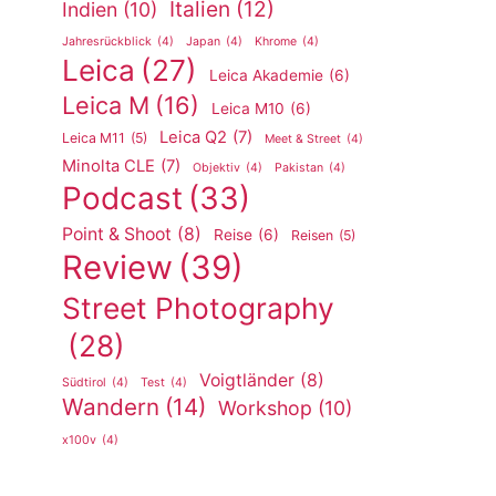
Italien
(12)
Indien
(10)
Jahresrückblick
(4)
Japan
(4)
Khrome
(4)
Leica
(27)
Leica Akademie
(6)
Leica M
(16)
Leica M10
(6)
Leica Q2
(7)
Leica M11
(5)
Meet & Street
(4)
Minolta CLE
(7)
Objektiv
(4)
Pakistan
(4)
Podcast
(33)
Point & Shoot
(8)
Reise
(6)
Reisen
(5)
Review
(39)
Street Photography
(28)
Voigtländer
(8)
Südtirol
(4)
Test
(4)
Wandern
(14)
Workshop
(10)
x100v
(4)