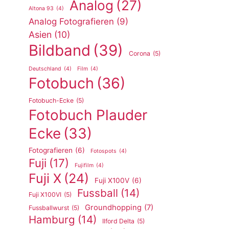
Analog
(27)
Altona 93
(4)
Analog Fotografieren
(9)
Asien
(10)
Bildband
(39)
Corona
(5)
Deutschland
(4)
Film
(4)
Fotobuch
(36)
Fotobuch-Ecke
(5)
Fotobuch Plauder
Ecke
(33)
Fotografieren
(6)
Fotospots
(4)
Fuji
(17)
Fujifilm
(4)
Fuji X
(24)
Fuji X100V
(6)
Fussball
(14)
Fuji X100VI
(5)
Groundhopping
(7)
Fussballwurst
(5)
Hamburg
(14)
Ilford Delta
(5)